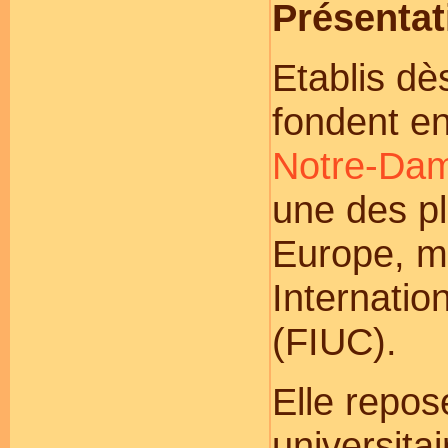
Présentat
Etablis dè
fondent e
Notre-Dam
une des pl
Europe, m
Internatio
(FIUC).
Elle repos
universita