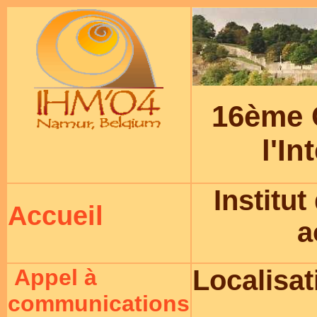
16ème 
l'I
Institu
Accueil
a
Appel à
Localisat
communications