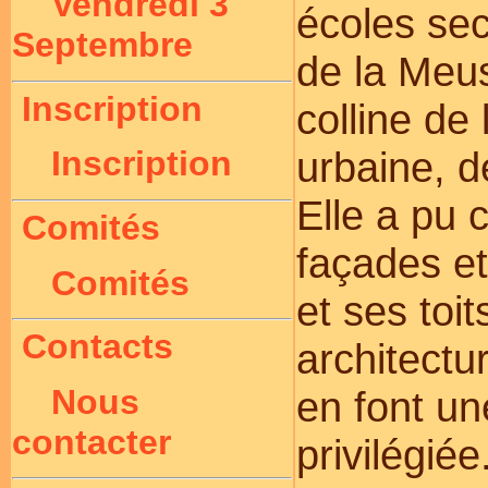
Vendredi 3
écoles sec
Septembre
de la Meus
Inscription
colline de
urbaine, d
Inscription
Elle a pu 
Comités
façades e
Comités
et ses toit
Contacts
architectu
Nous
en font une
contacter
privilégiée